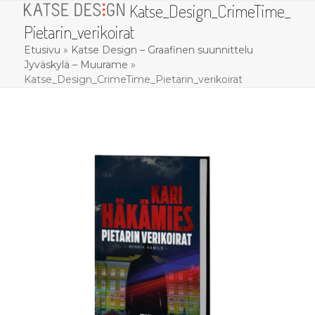
Katse_Design_CrimeTime_
Skip
Open
Close
to
Pietarin_verikoirat
mobile
mobile
content
Etusivu
»
Katse Design – Graafinen suunnittelu
menu
menu
Jyväskylä – Muurame
»
Katse_Design_CrimeTime_Pietarin_verikoirat