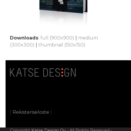
Downloads
:
full (900x900)
|
medium
(300x300)
|
thumbnail (150x150)
|
Rekisteriseloste
|
Copyright
Katse Design Oy
- All Rights Reserved -