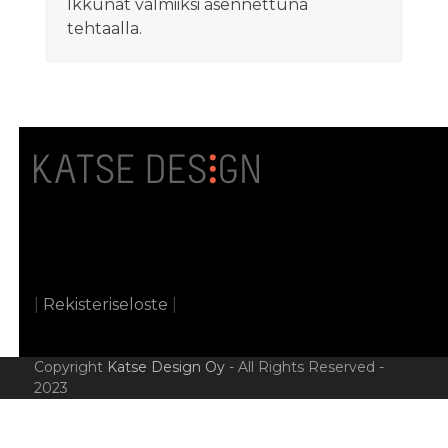
Ikkunat valmiiksi asennettuna
tehtaalla.
|
Rekisteriseloste
|
Copyright
Katse Design Oy
- All Rights Reserved -
2023