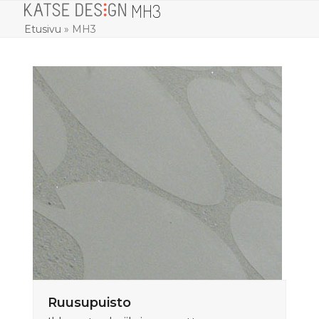
MH3
Skip
Open
Close
to
Etusivu
»
MH3
mobile
mobile
content
menu
menu
Ruusupuisto