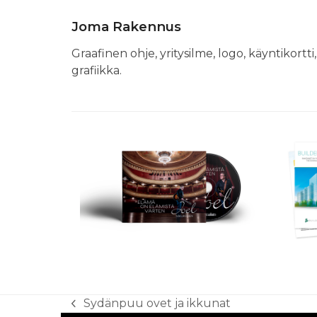
Joma Rakennus
Graafinen ohje, yritysilme, logo, käyntikortti
grafiikka.
Sydänpuu ovet ja ikkunat
previous