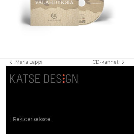
Maria Lappi
CD-kannet
previous
next
post:
post:
|
Rekisteriseloste
|