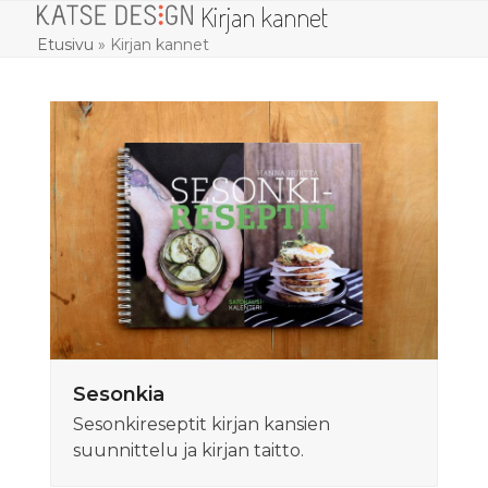
Kirjan kannet
Skip
Open
Close
to
Etusivu
»
Kirjan kannet
mobile
mobile
content
menu
menu
Sesonkia
Sesonkireseptit kirjan kansien
suunnittelu ja kirjan taitto.