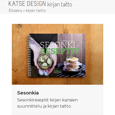
kirjan taitto
Skip
Open
Close
to
Etusivu
»
kirjan taitto
mobile
mobile
content
menu
menu
Sesonkia
Sesonkireseptit kirjan kansien
suunnittelu ja kirjan taitto.