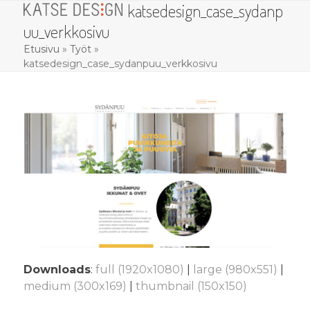
katsedesign_case_sydanp
Skip
Open
Close
to
uu_verkkosivu
mobile
mobile
content
Etusivu
»
Työt
»
menu
menu
katsedesign_case_sydanpuu_verkkosivu
Downloads
:
full (1920x1080)
|
large (980x551)
|
medium (300x169)
|
thumbnail (150x150)