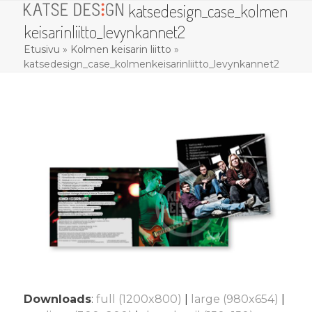
katsedesign_case_kolmen
Skip
Open
Close
to
keisarinliitto_levynkannet2
mobile
mobile
content
Etusivu
»
Kolmen keisarin liitto
»
menu
menu
katsedesign_case_kolmenkeisarinliitto_levynkannet2
Downloads
:
full (1200x800)
|
large (980x654)
|