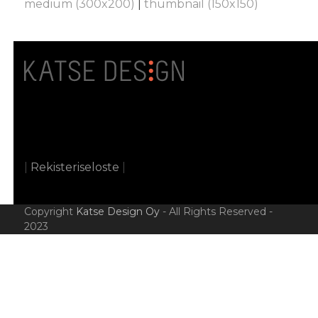
medium (300x200)
|
thumbnail (150x150)
|
Rekisteriseloste
|
Copyright
Katse Design Oy
- All Rights Reserved -
2023